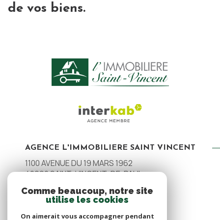
de vos biens.
AGENCE L'IMMOBILIERE SAINT VINCENT
1100 AVENUE DU 19 MARS 1962
40990
SAINT-VINCENT-DE-PAUL
05 58 91 32 78
Comme beaucoup, notre site
utilise les cookies
contact@immosv.fr
On aimerait vous accompagner pendant