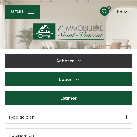
0
FR
MENU
Acheter
De l'ancien
Louer
à l'année
Estimer
De l'immo pro
Type de bien