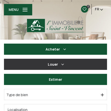
0
FR
MENU
Acheter
De l'ancien
Louer
à l'année
Estimer
De l'immo pro
Type de bien