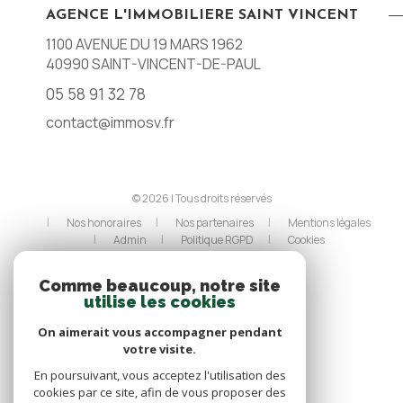
AGENCE L'IMMOBILIERE SAINT VINCENT
1100 AVENUE DU 19 MARS 1962
40990
SAINT-VINCENT-DE-PAUL
05 58 91 32 78
contact@immosv.fr
© 2026 | Tous droits réservés
Nos honoraires
Nos partenaires
Mentions légales
Admin
Politique RGPD
Cookies
Réalisé par :
Comme beaucoup, notre site
utilise les cookies
On aimerait vous accompagner pendant
votre visite.
En poursuivant, vous acceptez l'utilisation des
cookies par ce site, afin de vous proposer des